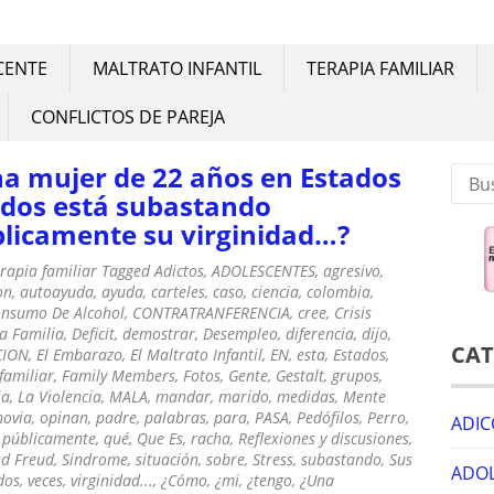
IA
iliar. Consejos para una buena convivencia familiar
CENTE
MALTRATO INFANTIL
TERAPIA FAMILIAR
CONFLICTOS DE PAREJA
a mujer de 22 años en Estados
Busca
dos está subastando
licamente su virginidad…?
rapia familiar
Tagged
Adictos
,
ADOLESCENTES
,
agresivo
,
on
,
autoayuda
,
ayuda
,
carteles
,
caso
,
ciencia
,
colombia
,
nsumo De Alcohol
,
CONTRATRANFERENCIA
,
cree
,
Crisis
a Familia
,
Deficit
,
demostrar
,
Desempleo
,
diferencia
,
dijo
,
CAT
CION
,
El Embarazo
,
El Maltrato Infantil
,
EN
,
esta
,
Estados
,
familiar
,
Family Members
,
Fotos
,
Gente
,
Gestalt
,
grupos
,
ia
,
La Violencia
,
MALA
,
mandar
,
marido
,
medidas
,
Mente
novia
,
opinan
,
padre
,
palabras
,
para
,
PASA
,
Pedófilos
,
Perro
,
ADIC
,
públicamente
,
qué
,
Que Es
,
racha
,
Reflexiones y discusiones
,
d Freud
,
Sindrome
,
situación
,
sobre
,
Stress
,
subastando
,
Sus
ADOL
dos
,
veces
,
virginidad...
,
¿Cómo
,
¿mi
,
¿tengo
,
¿Una