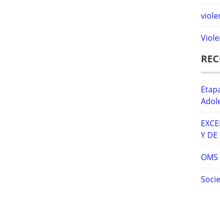
viole
Viole
RE
Etapa
Adol
EXCE
Y DE
OMS –
Socie