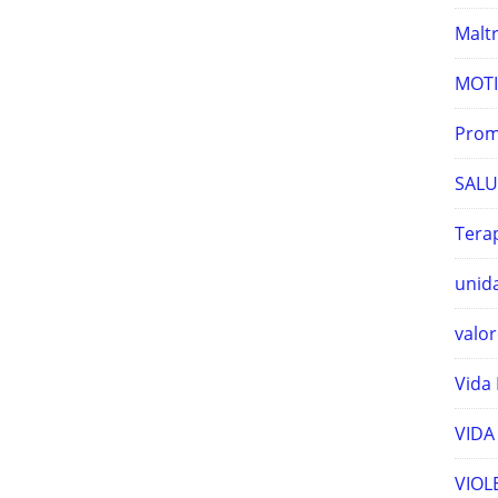
Maltr
MOTI
Prom
SALU
Terap
unida
valor
Vida 
VIDA
VIOL