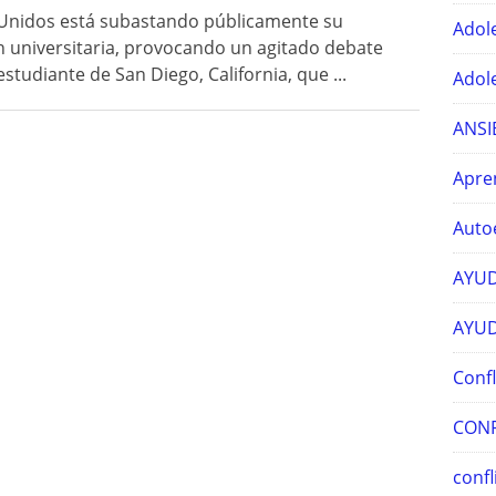
 Unidos está subastando públicamente su
Adol
n universitaria, provocando un agitado debate
studiante de San Diego, California, que ...
Adol
ANSI
Apre
Auto
AYUD
AYUD
Confl
CONF
confl