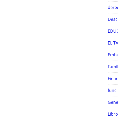
derec
Desc
EDUC
EL T
Emba
Famil
Finan
funci
Gene
Libro