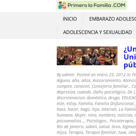
PRIMERO LA FAMIL
Educacion Familiar y Violencia Fam
Skip
to
content
INICIO
EMBARAZO ADOLES
ADOLESCENCIA Y SEXUALIDAD
¿Un
Uni
púb
By
admin
Posted on
enero 25, 2012
In
Te
Alguna
,
año
,
años
,
Asesoramiento
,
Atenci
compite
,
conocen
,
Consejeria familiar.
,
Co
depresiva
,
cuando
,
Daño psicológico
,
De L
discriminacion
,
doméstico
,
drogo
,
EDUCA
este
,
estoy
,
Familia
,
Familia Disfuncional
,
hace
,
hacer
,
hago
,
hija
,
Internet
,
La Famil
humana
,
Mujer
,
nina
,
nombres
,
noticias
,
psicoanalisis…
,
Psicologos.
,
Psicoterapia.
Río de Janeiro
,
saben
,
salud
,
Sexo
,
Sigmun
Hijos
,
Terapia
,
Terapia familiar
,
tuve
,
Uni