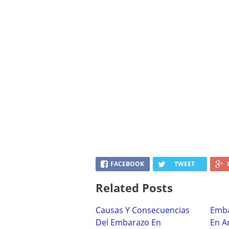
FACEBOOK
TWEET
Related Posts
Causas Y Consecuencias
Emba
Del Embarazo En
En A