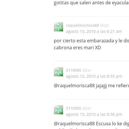
gotitas que salen antes de eyacul
raquelmorisca88
dice:
agosto 15, 2010 a las 6:21 am
por cierto esta embarazada y le d
cabrona eres mari XD
3110MS
dice:
agosto 15, 2010 a las 8:55 pm
@raquelmorisca88 jajajjj me refiero
3110MS
dice:
agosto 15, 2010 a las 8:56 pm
@raquelmorisca88 Escuxa lo ke digo