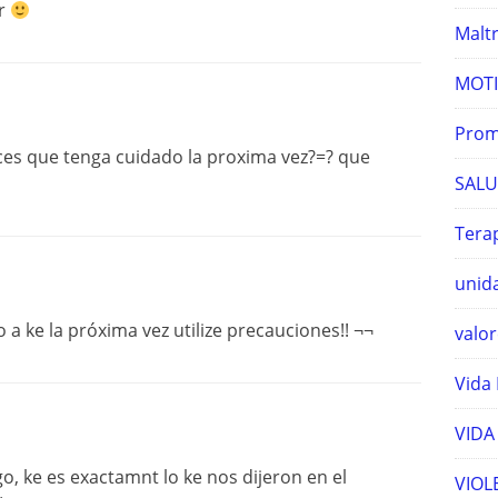
ar
Maltr
MOTI
Prom
ices que tenga cuidado la proxima vez?=? que
SALU
Terap
unida
 a ke la próxima vez utilize precauciones!! ¬¬
valor
Vida 
VIDA
, ke es exactamnt lo ke nos dijeron en el
VIOL