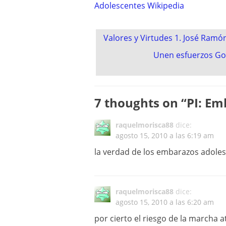
Adolescentes Wikipedia
Post
Valores y Virtudes 1. José Ramó
navigation
Unen esfuerzos Gob
7 thoughts on “
PI: Em
raquelmorisca88
dice:
agosto 15, 2010 a las 6:19 am
la verdad de los embarazos adole
raquelmorisca88
dice:
agosto 15, 2010 a las 6:20 am
por cierto el riesgo de la marcha 