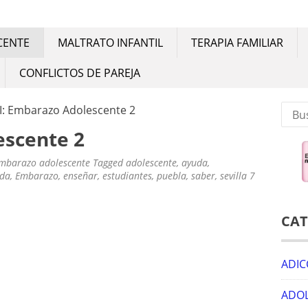
IA
iliar. Consejos para una buena convivencia familiar
CENTE
MALTRATO INFANTIL
TERAPIA FAMILIAR
CONFLICTOS DE PAREJA
Busca
I: Embarazo Adolescente 2
escente 2
mbarazo adolescente
Tagged
adolescente
,
ayuda
,
da
,
Embarazo
,
enseñar
,
estudiantes
,
puebla
,
saber
,
sevilla
7
CAT
ADIC
ADOL