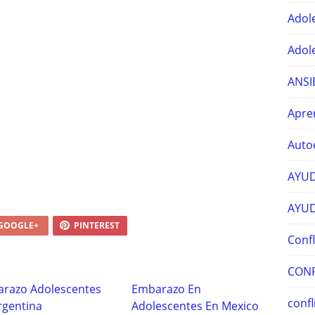
Adol
Adol
ANSI
Apre
Auto
AYUD
AYUD
GOOGLE+
PINTEREST
Confl
CONF
razo Adolescentes
Embarazo En
confl
rgentina
Adolescentes En Mexico