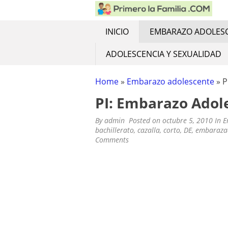
PRIMERO LA FAMIL
Educacion Familiar y Violencia Fam
Skip
to
content
INICIO
EMBARAZO ADOLES
ADOLESCENCIA Y SEXUALIDAD
Home
»
Embarazo adolescente
»
P
PI: Embarazo Adol
By
admin
Posted on
octubre 5, 2010
In
E
bachillerato
,
cazalla
,
corto
,
DE
,
embaraza
Comments