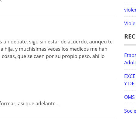
^
viole
Viole
RE
n debate, sigo sin estar de acuerdo, aunqeu te
a hija, y muchisimas veces los medicos me han
Etapa
cosas, que se caen por su propio peso. ahi lo
Adol
EXCE
Y DE
OMS –
informar, asi que adelante…
Socie