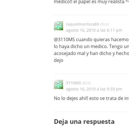
médico!! el papel es muy realista ^
raquelmorisca88
dice:
agosto 16, 2010 a las 6:11 pm
@3110MS cuando quieras hacemos u
lo haya dicho un medico. Tengo un
acosejado mal y han dicho y hecho 
dejo
3110MS
dice:
agosto 16, 2010 a las 9:33 pm
No lo dejes ahi!! esto se trata de 
Deja una respuesta