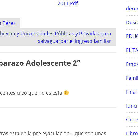
2011 Pdf
derec
Desc
n Pérez
ierno y Universidades Públicas y Privadas para
EDUC
salvaguardar el ingreso familiar
EL T
barazo Adolescente 2
”
Emba
Famil
Finan
scentes creo que no es esta
funci
Gene
atras esta en la pre eyaculacion… que son unas
Libro