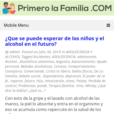
PRIMERO LA FAMILIA
Educacion Familiar y Violencia Familiar. Consejos para una
Skip
buena convivencia familiar
to
content
Mobile Menu
¿Que se puede esperar de los niños y el
alcohol en el futuro?
By
admin
Posted on
julio 30, 2010
In
ADOLESCENCIA Y
ALCOHOL
Tagged
Accidentes
,
ADOLESCENCIA
,
adolescente
,
Alcohol.
,
Alcohólicos anónimos
,
Angustia
,
Asesoramiento
,
Ayuda
personal
,
Bebidas alcohólicas
,
Cerveza
,
Comportamiento
,
Consejeria
,
Conversando
,
Cristo te libera
,
Daños físicos
,
De La
Familia
,
Debate social.
,
Dependencia
,
depresion
,
El poder de la
fe.
,
esperar
,
futuro
,
Hijo
,
intoxicación
,
ninos
,
Peleas
,
Perdida de
control
,
Problemas
,
puede
,
Terapia familiar
,
Vino
,
Whisky
,
¿Qué
dice la biblia?
,
¿Qué es…?
Con esto de la gripe y el lavado con alcohol de las
manos, la piel lo absorbe y entra en el organismo y
eso se acumula como repercute en la salud de los