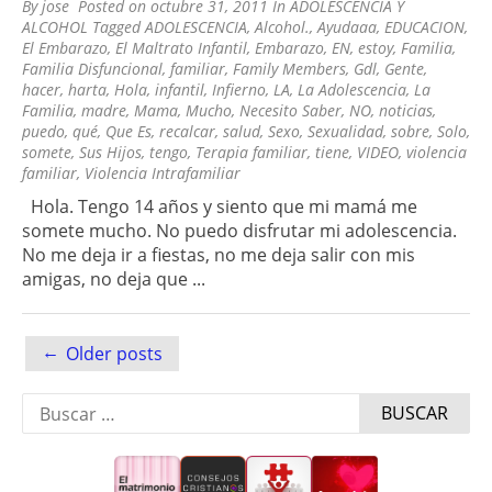
By
jose
Posted on
octubre 31, 2011
In
ADOLESCENCIA Y
ALCOHOL
Tagged
ADOLESCENCIA
,
Alcohol.
,
Ayudaaa
,
EDUCACION
,
El Embarazo
,
El Maltrato Infantil
,
Embarazo
,
EN
,
estoy
,
Familia
,
Familia Disfuncional
,
familiar
,
Family Members
,
Gdl
,
Gente
,
hacer
,
harta
,
Hola
,
infantil
,
Infierno
,
LA
,
La Adolescencia
,
La
Familia
,
madre
,
Mama
,
Mucho
,
Necesito Saber
,
NO
,
noticias
,
puedo
,
qué
,
Que Es
,
recalcar
,
salud
,
Sexo
,
Sexualidad
,
sobre
,
Solo
,
somete
,
Sus Hijos
,
tengo
,
Terapia familiar
,
tiene
,
VIDEO
,
violencia
familiar
,
Violencia Intrafamiliar
Hola. Tengo 14 años y siento que mi mamá me
somete mucho. No puedo disfrutar mi adolescencia.
No me deja ir a fiestas, no me deja salir con mis
amigas, no deja que ...
Posts
←
Older posts
navigation
Buscar: