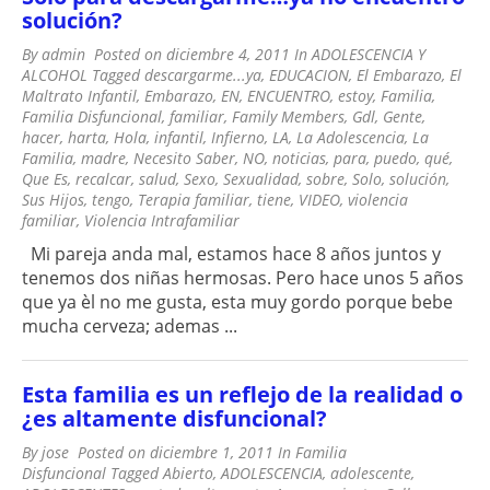
solución?
By
admin
Posted on
diciembre 4, 2011
In
ADOLESCENCIA Y
ALCOHOL
Tagged
descargarme...ya
,
EDUCACION
,
El Embarazo
,
El
Maltrato Infantil
,
Embarazo
,
EN
,
ENCUENTRO
,
estoy
,
Familia
,
Familia Disfuncional
,
familiar
,
Family Members
,
Gdl
,
Gente
,
hacer
,
harta
,
Hola
,
infantil
,
Infierno
,
LA
,
La Adolescencia
,
La
Familia
,
madre
,
Necesito Saber
,
NO
,
noticias
,
para
,
puedo
,
qué
,
Que Es
,
recalcar
,
salud
,
Sexo
,
Sexualidad
,
sobre
,
Solo
,
solución
,
Sus Hijos
,
tengo
,
Terapia familiar
,
tiene
,
VIDEO
,
violencia
familiar
,
Violencia Intrafamiliar
Mi pareja anda mal, estamos hace 8 años juntos y
tenemos dos niñas hermosas. Pero hace unos 5 años
que ya èl no me gusta, esta muy gordo porque bebe
mucha cerveza; ademas ...
Esta familia es un reflejo de la realidad o
¿es altamente disfuncional?
By
jose
Posted on
diciembre 1, 2011
In
Familia
Disfuncional
Tagged
Abierto
,
ADOLESCENCIA
,
adolescente
,