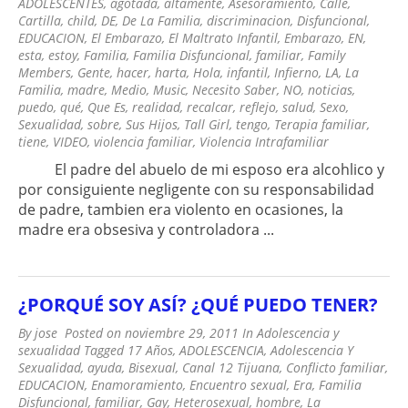
ADOLESCENTES
,
agotada
,
altamente
,
Asesoramiento
,
Calle
,
Cartilla
,
child
,
DE
,
De La Familia
,
discriminacion
,
Disfuncional
,
EDUCACION
,
El Embarazo
,
El Maltrato Infantil
,
Embarazo
,
EN
,
esta
,
estoy
,
Familia
,
Familia Disfuncional
,
familiar
,
Family
Members
,
Gente
,
hacer
,
harta
,
Hola
,
infantil
,
Infierno
,
LA
,
La
Familia
,
madre
,
Medio
,
Music
,
Necesito Saber
,
NO
,
noticias
,
puedo
,
qué
,
Que Es
,
realidad
,
recalcar
,
reflejo
,
salud
,
Sexo
,
Sexualidad
,
sobre
,
Sus Hijos
,
Tall Girl
,
tengo
,
Terapia familiar
,
tiene
,
VIDEO
,
violencia familiar
,
Violencia Intrafamiliar
El padre del abuelo de mi esposo era alcohlico y
por consiguiente negligente con su responsabilidad
de padre, tambien era violento en ocasiones, la
madre era obsesiva y controladora ...
¿PORQUÉ SOY ASÍ? ¿QUÉ PUEDO TENER?
By
jose
Posted on
noviembre 29, 2011
In
Adolescencia y
sexualidad
Tagged
17 Años
,
ADOLESCENCIA
,
Adolescencia Y
Sexualidad
,
ayuda
,
Bisexual
,
Canal 12 Tijuana
,
Conflicto familiar
,
EDUCACION
,
Enamoramiento
,
Encuentro sexual
,
Era
,
Familia
Disfuncional
,
familiar
,
Gay
,
Heterosexual
,
hombre
,
La