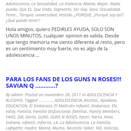
Adolescencia
,
La Sexualidad
,
La Violencia
,
Mama
,
Mujer
,
Nada
,
puedo
,
Que Es
,
Que lindo
,
Segmento
,
Ser Gay
,
Sexo
,
Sexualidad
,
Tener.
,
Terapia
,
universidad
,
Vestido
,
¿PORQUE
,
¿Porqué soy así?
,
¿Qué puedo tener?
Hola amigos, quiero PEDIRLES AYUDA, SOLO SON
UNOS MINUTOS, cualquier opinion es valida. Desde
que tengo memoria me siento diferente al resto, pero
es un sentimiento muy fuerte, no es algo de la
adolescencia ...
PARA LOS FANS DE LOS GUNS N ROSES!!!
SAVIAN Q …………?
By
admin
Posted on
noviembre 20, 2011
In
ADOLESCENCIA Y
ALCOHOL
Tagged
............
,
ADOLESCENCIA
,
Alcohol.
,
Ayudaaa
,
EDUCACION
,
El Embarazo
,
El Maltrato Infantil
,
Embarazo
,
EN
,
estoy
,
Familia
,
Familia Disfuncional
,
familiar
,
Family Members
,
FANS
,
Gdl
,
Gente
,
GUNS
,
GUNS N ROSES
,
hacer
,
harta
,
Hola
,
Indiana
,
infantil
,
Infierno
,
LA
,
La Adolescencia
,
La Familia
,
Lafayette
,
madre
,
Mama
,
Mucho
,
Necesito Saber
,
NO
,
noticias
,