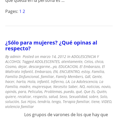
que queda en la persona es ...
Pages:
1
2
¿Sólo para mujeres? ¿Qué opinas al
respecto?
By
admin
Posted on
marzo 14, 2012
In
ADOLESCENCIA Y
ALCOHOL
Tagged
ADOLESCENTES
,
atentamente
,
Celos
,
chica
,
Cosmo
,
dejar
,
descargarme…ya
,
EDUCACION
,
El Embarazo
,
El
Maltrato Infantil
,
Embarazo
,
EN
,
ENCUENTRO
,
estoy
,
Familia
,
Familia Disfuncional
,
familiar
,
Family Members
,
Gdl
,
Gente
,
hacer
,
harta
,
Hola
,
infantil
,
Infierno
,
LA
,
La Adolescencia
,
La
Familia
,
madre
,
mujeresque
,
Necesito Saber
,
NO
,
noticias
,
novio
,
opinás
,
para
,
Peliculas
,
Problemas
,
puedo
,
qué
,
Que Es
,
Quién
,
quiere
,
recalcar
,
respecto
,
salud
,
Sexo
,
Sexualidad
,
sobre
,
Solo
,
solución
,
Sus Hijos
,
tendría
,
tengo
,
Terapia familiar
,
tiene
,
VIDEO
,
violencia familiar
Los grupos de varones de los que hay que