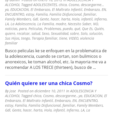
ALCOHOL
Tagged
ADOLESCENTES
,
chica
,
Cosmo
,
descargarme…
ya
,
EDUCACION
,
El Embarazo
,
El Maltrato Infantil
,
Embarazo
,
EN
,
ENCUENTRO
,
estoy
,
Familia
,
Familia Disfuncional
,
familiar
,
Family Members
,
Gdl
,
Gente
,
hacer
,
harta
,
Hola
,
infantil
,
Infierno
,
LA
,
La Adolescencia
,
La Familia
,
madre
,
Necesito Saber
,
NO
,
noticias
,
para
,
Peliculas
,
Problemas
,
puedo
,
qué
,
Que Es
,
Quién
,
quiere
,
recalcar
,
salud
,
Sexo
,
Sexualidad
,
sobre
,
Solo
,
solución
,
Sus Hijos
,
tengo
,
Terapia familiar
,
tiene
,
VIDEO
,
violencia
familiar
Busco peliculas ke se enfoquen en la problematica de
la adolescencia, cuando se cortan, son bulimicos o
anorexicos, ke toman alcohol, etc. la mayoria me va a
recomendar A LOS TRECE (thirteen), busco de ...
Quién quiere ser una chica Cosmo?
By
jose
Posted on
diciembre 10, 2011
In
ADOLESCENCIA Y
ALCOHOL
Tagged
chica
,
Cosmo
,
descargarme…ya
,
EDUCACION
,
El
Embarazo
,
El Maltrato Infantil
,
Embarazo
,
EN
,
ENCUENTRO
,
estoy
,
Familia
,
Familia Disfuncional
,
familiar
,
Family Members
,
Gdl
,
Gente
,
hacer
,
harta
,
Hola
,
infantil
,
Infierno
,
LA
,
La