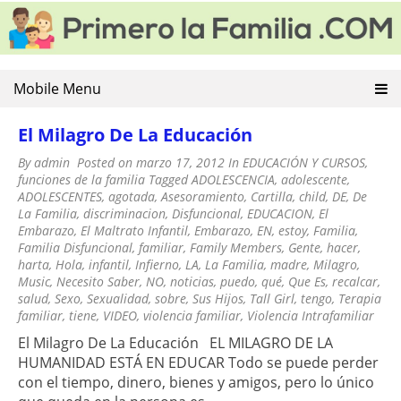
PRIMERO LA FAMILIA
Educacion Familiar y Violencia Familiar. Consejos para una
Skip
buena convivencia familiar
to
content
Mobile Menu
El Milagro De La Educación
By
admin
Posted on
marzo 17, 2012
In
EDUCACIÓN Y CURSOS
,
funciones de la familia
Tagged
ADOLESCENCIA
,
adolescente
,
ADOLESCENTES
,
agotada
,
Asesoramiento
,
Cartilla
,
child
,
DE
,
De
La Familia
,
discriminacion
,
Disfuncional
,
EDUCACION
,
El
Embarazo
,
El Maltrato Infantil
,
Embarazo
,
EN
,
estoy
,
Familia
,
Familia Disfuncional
,
familiar
,
Family Members
,
Gente
,
hacer
,
harta
,
Hola
,
infantil
,
Infierno
,
LA
,
La Familia
,
madre
,
Milagro
,
Music
,
Necesito Saber
,
NO
,
noticias
,
puedo
,
qué
,
Que Es
,
recalcar
,
salud
,
Sexo
,
Sexualidad
,
sobre
,
Sus Hijos
,
Tall Girl
,
tengo
,
Terapia
familiar
,
tiene
,
VIDEO
,
violencia familiar
,
Violencia Intrafamiliar
El Milagro De La Educación EL MILAGRO DE LA
HUMANIDAD ESTÁ EN EDUCAR Todo se puede perder
con el tiempo, dinero, bienes y amigos, pero lo único