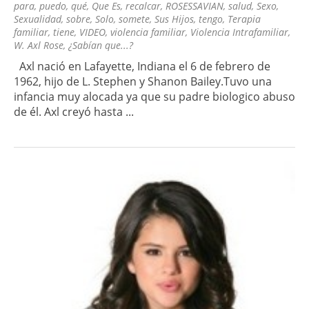
para
,
puedo
,
qué
,
Que Es
,
recalcar
,
ROSESSAVIAN
,
salud
,
Sexo
,
Sexualidad
,
sobre
,
Solo
,
somete
,
Sus Hijos
,
tengo
,
Terapia
familiar
,
tiene
,
VIDEO
,
violencia familiar
,
Violencia Intrafamiliar
,
W. Axl Rose
,
¿Sabían que...?
Axl nació en Lafayette, Indiana el 6 de febrero de
1962, hijo de L. Stephen y Shanon Bailey.Tuvo una
infancia muy alocada ya que su padre biologico abuso
de él. Axl creyó hasta ...