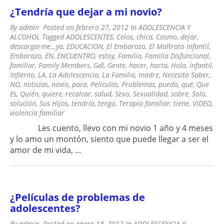
¿Tendría que dejar a mi novio?
By
admin
Posted on
febrero 27, 2012
In
ADOLESCENCIA Y
ALCOHOL
Tagged
ADOLESCENTES
,
Celos
,
chica
,
Cosmo
,
dejar
,
descargarme…ya
,
EDUCACION
,
El Embarazo
,
El Maltrato Infantil
,
Embarazo
,
EN
,
ENCUENTRO
,
estoy
,
Familia
,
Familia Disfuncional
,
familiar
,
Family Members
,
Gdl
,
Gente
,
hacer
,
harta
,
Hola
,
infantil
,
Infierno
,
LA
,
La Adolescencia
,
La Familia
,
madre
,
Necesito Saber
,
NO
,
noticias
,
novio
,
para
,
Peliculas
,
Problemas
,
puedo
,
qué
,
Que
Es
,
Quién
,
quiere
,
recalcar
,
salud
,
Sexo
,
Sexualidad
,
sobre
,
Solo
,
solución
,
Sus Hijos
,
tendría
,
tengo
,
Terapia familiar
,
tiene
,
VIDEO
,
violencia familiar
Les cuento, llevo con mi novio 1 año y 4 meses
y lo amo un montón, siento que puede llegar a ser el
amor de mi vida, ...
¿Películas de problemas de
adolescentes?
By
admin
Posted on
enero 18, 2012
In
ADOLESCENCIA Y